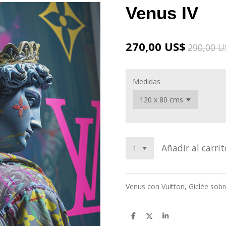
Venus IV
270,00 US$
290,00 U
Medidas
Añadir al carrit
Venus con Vuitton, Giclée sobr
C
C
C
o
o
o