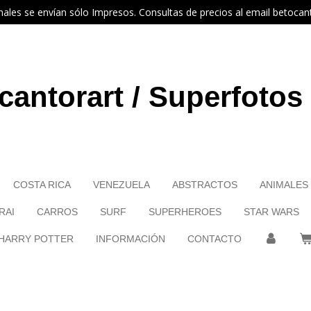
nales se envían sólo Impresos. Consultas de precios al email betoc
cantorart / Superfotos
COSTA RICA
VENEZUELA
ABSTRACTOS
ANIMALES
RAI
CARROS
SURF
SUPERHEROES
STAR WARS
HARRY POTTER
INFORMACIÓN
CONTACTO