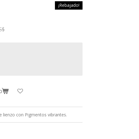
¡Rebajado!
S$
o
e lienzo con Pigmentos vibrantes.