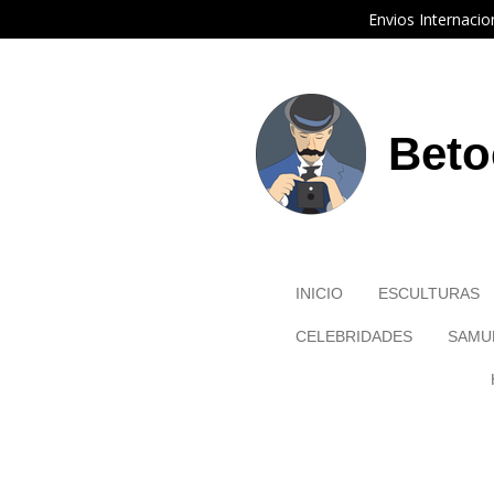
Envios Internacio
Ir
al
contenido
principal
Beto
INICIO
ESCULTURAS
CELEBRIDADES
SAMU