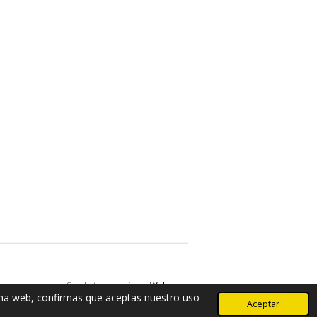
Con la tecnología de
Webador
gina web, confirmas que aceptas nuestro uso
Aceptar